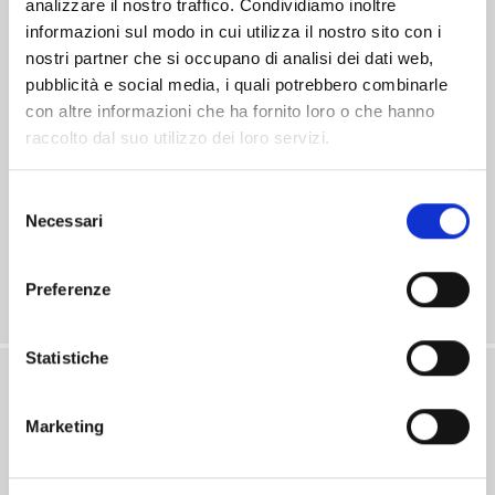
analizzare il nostro traffico. Condividiamo inoltre
NEGOZIO/UFFICIO - GALLIATE(NO)
informazioni sul modo in cui utilizza il nostro sito con i
nostri partner che si occupano di analisi dei dati web,
NUOVA REALIZZAZIONE IN VENDITA A GALLIATE (NO) In posizione centrale, comoda a
pubblicità e social media, i quali potrebbero combinarle
tutti i servizi, nel cuore di Galliate (NO), proponiamo in vendita una nuova ed elegante
realizzazione immobiliare compo
[...]
con altre informazioni che ha fornito loro o che hanno
raccolto dal suo utilizzo dei loro servizi.
V001714
Selezione
€ 290.000
Necessari
del
Mq. 93
consenso
Vendite
Negozio
Preferenze
Ufficio
Commerciale
Statistiche
Marketing