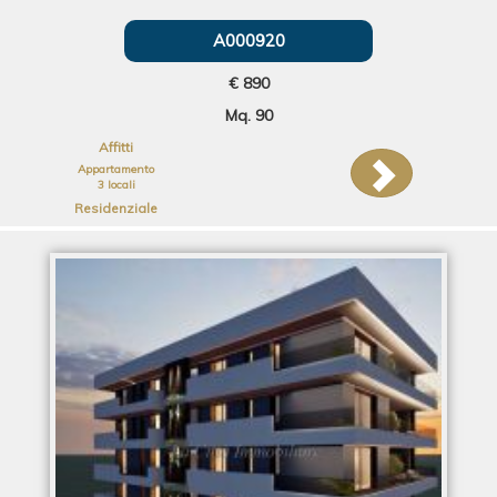
A000920
€ 890
Mq. 90
Affitti
Appartamento
3 locali
Residenziale