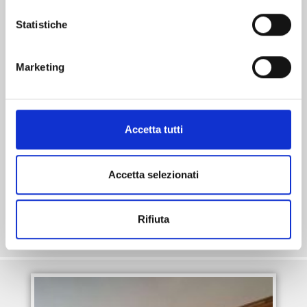
Statistiche
UFFICIO - NOVARA(NO)
Marketing
🏡 Nuovo Ufficio di prestigio in Vendita tra Parco e Città – Residenza I Giardini Poerio 🌿
📍 Via Ciro Gastone – In posizione esclusiva, immersa nel verde e con affaccio sul
suggestivo Pa
[...]
Accetta tutti
V001747
€ 125.400
Accetta selezionati
Mq. 33
Vendite
Rifiuta
Ufficio