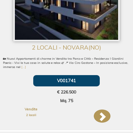
2 LOCALI - NOVARA(NO)
🏡 Nuovi Appartamenti di charme in Vendita tra Parco e Città – Residenza I Giardini
Poerio - Vivi la tua casa in salute e relax 🌿 📍 Via Ciro Gastone – In posizione esclusiva,
immersa nel
[...]
V001741
€ 226.500
Mq. 75
Vendite
2 locali