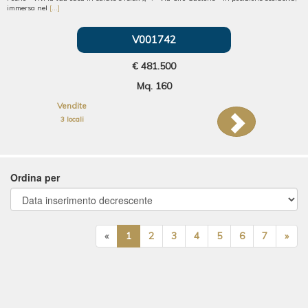
immersa nel
[...]
V001742
€ 481.500
Mq. 160
Vendite
3 locali
Ordina per
«
1
2
3
4
5
6
7
»