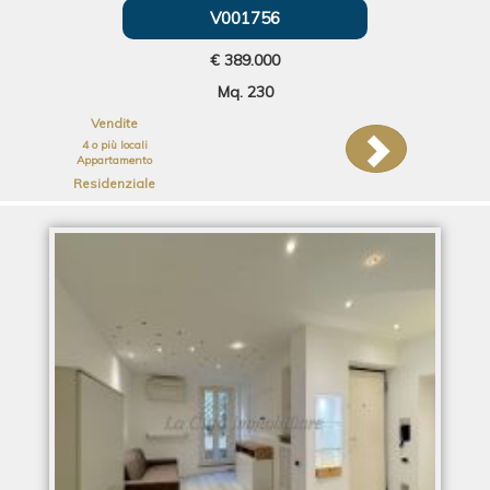
V001756
€ 389.000
Mq. 230
Vendite
4 o più locali
Appartamento
Residenziale