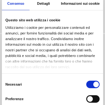
€ 800
Consenso
Dettagli
Informazioni sui cookie
Mq. 168
Affitti
Questo sito web utilizza i cookie
Magazzino
Laboratorio
Utilizziamo i cookie per personalizzare contenuti ed
Commerciale
annunci, per fornire funzionalità dei social media e per
analizzare il nostro traffico. Condividiamo inoltre
informazioni sul modo in cui utilizza il nostro sito con i
nostri partner che si occupano di analisi dei dati web,
pubblicità e social media, i quali potrebbero combinarle
con altre informazioni che ha fornito loro o che hanno
raccolto dal suo utilizzo dei loro servizi.
Selezione
Necessari
del
consenso
Preferenze