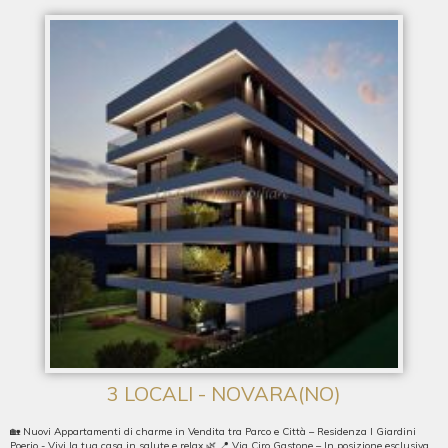
3 LOCALI - NOVARA(NO)
🏡 Nuovi Appartamenti di charme in Vendita tra Parco e Città – Residenza I Giardini
Poerio - Vivi la tua casa in salute e relax 🌿 📍 Via Ciro Gastone – In posizione esclusiva,