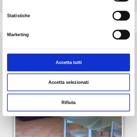
Tipologia:
Residenziale
Categoria:
1 Locale
Statistiche
Annunci trovati:
1
Marketing
Accetta tutti
Accetta selezionati
Rifiuta