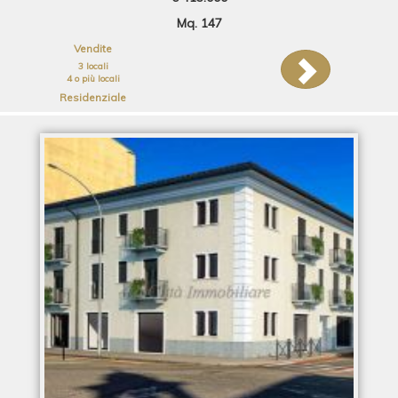
Mq. 147
Vendite
3 locali
4 o più locali
Residenziale