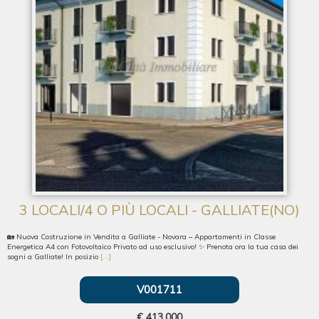
3 LOCALI/4 O PIÙ LOCALI - GALLIATE(NO)
🏡 Nuova Costruzione in Vendita a Galliate - Novara – Appartamenti in Classe
Energetica A4 con Fotovoltaico Privato ad uso esclusivo! ✨ Prenota ora la tua casa dei
sogni a Galliate! In posizio
[...]
V001711
€ 413.000