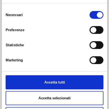
Selezione
Necessari
del
consenso
Preferenze
Statistiche
Marketing
4 O PIÙ LOCALI/APPARTAMENTO -
NOVARA(NO)
🌿 RESIDENZA FLORENTIA – IL FUTURO DELL’ABITARE A NOVARA 🌿 Nel cuore del
quartiere San Paolo, in via Firenze a Novara, nasce Residenza Florentia: un progetto
Accetta tutti
abitativo esclusivo pensato per
[...]
V001778
Accetta selezionati
€ 306.000