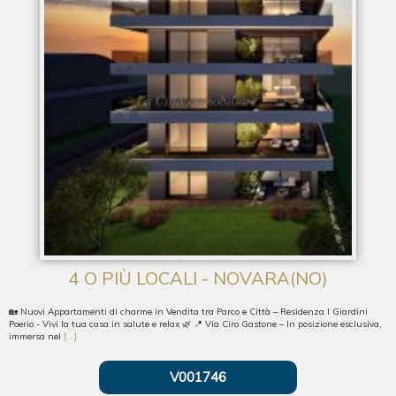
4 O PIÙ LOCALI - NOVARA(NO)
🏡 Nuovi Appartamenti di charme in Vendita tra Parco e Città – Residenza I Giardini
Poerio - Vivi la tua casa in salute e relax 🌿 📍 Via Ciro Gastone – In posizione esclusiva,
immersa nel
[...]
V001746