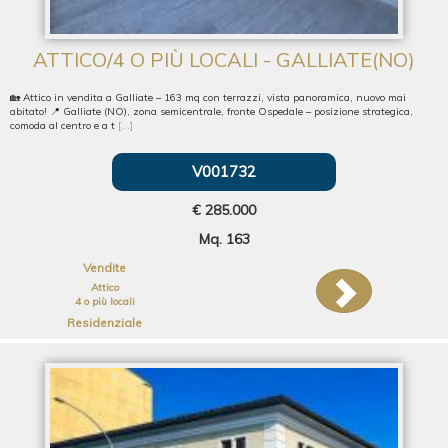
ATTICO/4 O PIÙ LOCALI - GALLIATE(NO)
🏡 Attico in vendita a Galliate – 163 mq con terrazzi, vista panoramica, nuovo mai
abitato! 📍 Galliate (NO), zona semicentrale, fronte Ospedale – posizione strategica,
comoda al centro e a t
[...]
V001732
€ 285.000
Mq. 163
Vendite
Attico
4 o più locali
Residenziale