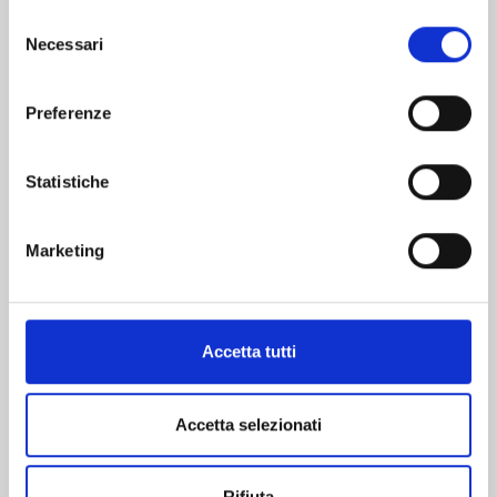
Selezione
Necessari
del
consenso
Preferenze
Statistiche
CASA SINGOLA/RUSTICO/CASALE/AZIENDA
Marketing
AGRICOLA - CASALBELTRAME(NO)
CASALBELTRAME – GRANDE PROPRIETÀ DA TRASFORMARE NELLA CASA
INDIPENDENTE DEI TUOI SOGNI CON PISCINA Nel cuore di Casalbeltrame, proponiamo
una proprietà davvero unica, nata come azienda agricola e
[...]
Accetta tutti
V001398
€ 65.000
Accetta selezionati
Mq. 556
Vendite
Rifiuta