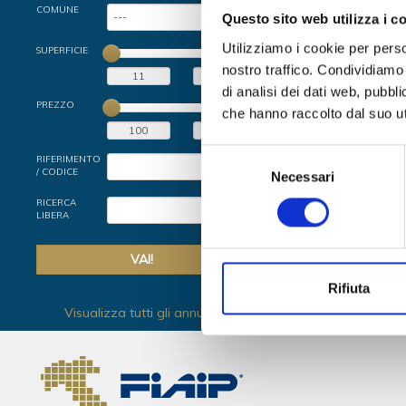
COMUNE
Questo sito web utilizza i c
Utilizziamo i cookie per perso
SUPERFICIE
nostro traffico. Condividiamo 
di analisi dei dati web, pubbl
PREZZO
che hanno raccolto dal suo uti
Selezione
RIFERIMENTO
/ CODICE
Necessari
del
consenso
RICERCA
LIBERA
Ordina per
Rifiuta
Visualizza tutti gli annunci