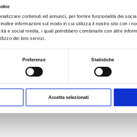
NEGOZIO/UFFICIO -
ookie
NOVARA(NO)
nalizzare contenuti ed annunci, per fornire funzionalità dei socia
CENTRO STORICO - Via Mossotti, a due passi dal
inoltre informazioni sul modo in cui utilizza il nostro sito con i 
Cuore del Centro Storico, proponiamo bellissimo
negozio arredato di circa 45 mq commerciali, dotato
icità e social media, i quali potrebbero combinarle con altre inform
di vetrina fronte strada e composto da unico locale d
lizzo dei loro servizi.
[...]
RUSTICO/CASALE/BAITA -
CRAVEGGIA(VB)
Preferenze
Statistiche
CRAVEGGIA - VOCOGNO - Nel piccolo paese di
Vocogno, in Comune di Craveggia, fuori dal centro
abitato, ma a pochi passi dalla strada, proponiamo
caratteristica baita immersa nel bosco con possibilità
[...]
Accetta selezionati