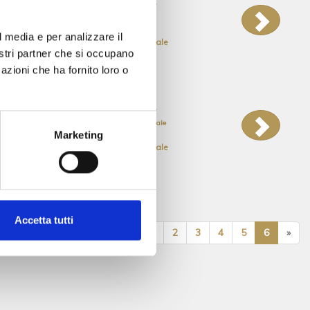
Vendite
V001530
Negozio
Ufficio
l media e per analizzare il
€ 69.000
Commerciale
nostri partner che si occupano
Mq. 45
azioni che ha fornito loro o
Vendite
V001303
Rustico/Casale
Baita
Marketing
€ 35.000
Residenziale
Mq. 81
Accetta tutti
«
1
2
3
4
5
6
»