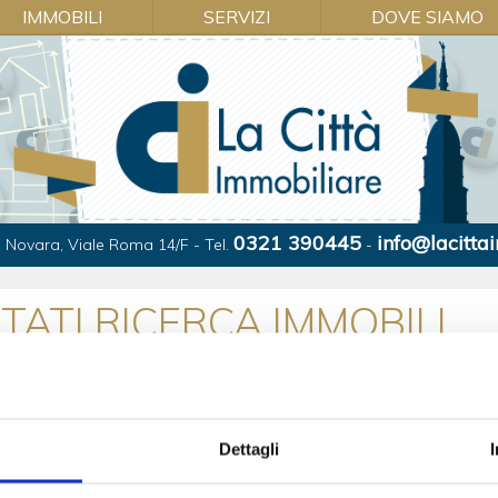
IMMOBILI
SERVIZI
DOVE SIAMO
0321 390445
info@lacittai
 Novara, Viale Roma 14/F - Tel.
-
LTATI RICERCA IMMOBILI
Hai cercato
Contratto:
Annunci trovati
Dettagli